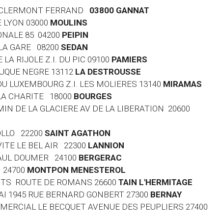
DE CLERMONT FERRAND
03800 GANNAT
E LYON 03000
MOULINS
ONALE 85 04200
PEIPIN
E LA GARE 08200
SEDAN
 LA RIJOLE Z.I. DU PIC 09100
PAMIERS
OUQUE NEGRE 13112
LA DESTROUSSE
 DU LUXEMBOURG Z.I. LES MOLIERES 13140
MIRAMAS
 LA CHARITE 18000
BOURGES
MIN DE LA GLACIERE AV DE LA LIBERATION 20600
HOLLO 22200
SAINT AGATHON
VITE LE BEL AIR 22300
LANNION
 PAUL DOUMER 24100
BERGERAC
 24700
MONTPON MENESTEROL
 LOTS ROUTE DE ROMANS 26600
TAIN L'HERMITAGE
 MAI 1945 RUE BERNARD GONBERT 27300
BERNAY
MMERCIAL LE BECQUET AVENUE DES PEUPLIERS 27400