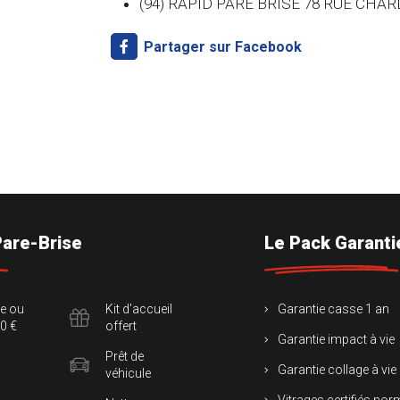
(94) RAPID PARE BRISE 78 RUE CHA
Partager sur Facebook
Pare-Brise
Le Pack Garanti
te ou
Kit d'accueil
Garantie casse 1 an
0 €
offert
Garantie impact à vie
Prêt de
Garantie collage à vie
véhicule