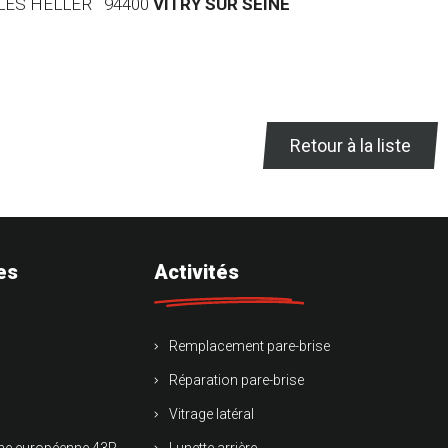
RLES HELLER 94400
VITRY SUR SEINE
Retour à la liste
es
Activités
Remplacement pare-brise
Réparation pare-brise
Vitrage latéral