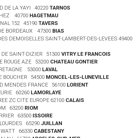
RD DE LA YAYI 40220
TARNOS
RTHEZ 40700
HAGETMAU
ONAL 152 45190
TAVERS
E DE BORDEAUX 47300
BIAS
 DES DEMOISELLES SAINT-LAMBERT-DES-LEVEES 49400
G DE SAINT-DIZIER 51300
VITRY LE FRANCOIS
RE ROUGE AZE 53200
CHATEAU GONTIER
 BRETAGNE 53000
LAVAL
ENE BOUCHER 54500
MONCEL-LES-LUNEVILLE
ARD MENDES FRANCE 56100
LORIENT
EURIE 60260
LAMORLAYE
RREE ZC CITE EUROPE 62100
CALAIS
IOM 63200
RIOM
ERRIER 63500
ISSOIRE
E LOURDES 65290
JUILLAN
ES WATT 66330
CABESTANY