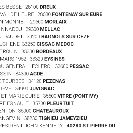
GES BESSE 28100
DREUX
 VAL DE L'EURE 28630
FONTENAY SUR EURE
EAN MONNET 29600
MORLAIX
RVINNADOU 29300
MELLAC
 A. DAUDET 30200
BAGNOLS SUR CEZE
EAUCHENE 33250
CISSAC MEDOC
Y TROUIN 33300
BORDEAUX
9 MARS 1962 33320
EYSINES
E DU GENERAL LECLERC 33600
PESSAC
ASSIN 34300
AGDE
DE TOURBES 34120
PEZENAS
ODEVE 34990
JUVIGNAC
E ET MARIE CURIE 35500
VITRE (PONTIVY)
RTRE ESNAULT 35730
PLEURTUIT
GENTON 36000
CHATEAUROUX
 LANGEVIN 38230
TIGNIEU JAMEYZIEU
U PRESIDENT JOHN KENNEDY
40280 ST PIERRE DU