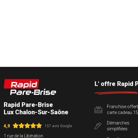
L' offre Rapid 
Rapid Pare-Brise
Franchise offer
Lux Chalon-Sur-Saône
carte cadeau 15
Démarches
4,9
157 avis Google
simplifiées
1 rue de la Libération