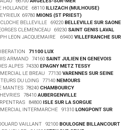
 PALAU 66700
ARGELES-SUR-MER
 DE HOLLANDE 68110
ILLIZACH (MULHOUSE)
HEYRIEUX 69780
MIONS (ST PRIEST)
LA CLOCHE BELLEVILLE 69220
BELLEVILLE SUR SAONE
 GEORGES CLEMENCEAU 69230
SAINT GENIS LAVAL
OSEPH LEON JACQUEMAIRE 69400
VILLEFRANCHE SUR
 LIBERATION
71100 LUX
LOUIS ARMAND 74160
SAINT JULIEN EN GENEVOIS
 DES ALPES 74330
EPAGNY METZ TESSY
MMERCIAL LE BREAU 77130
VARENNES SUR SEINE
AUTEURS DU LOING 77140
NEMOURS
DE MANTES 78240
CHAMBOURCY
 CHEVRIES 78410
AUBERGENVILLE
CARPENTRAS 84800
ISLE SUR LA SORGUE
OMMERCIAL INTERMARCHE 91310
LONGPONT SUR
 EDOUARD VAILLANT 92100
BOULOGNE BILLANCOURT