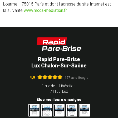
Lourmel - 75015 Paris et dont l'adresse du site Internet est
la suivante
www.mcca-mediation.fr.
Rapid Pare-Brise
Lux Chalon-Sur-Saône
4,9
157 avis Google
1 rue de la Libération
71100 Lux
Elue meilleure enseigne