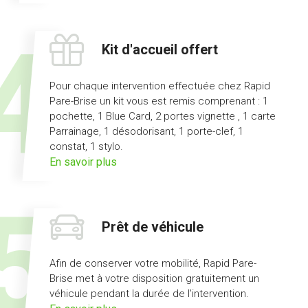
l'offre
pas
d'avance
Kit d'accueil offert
de
frais
Pour chaque intervention effectuée chez Rapid
Pare-Brise un kit vous est remis comprenant : 1
pochette, 1 Blue Card, 2 portes vignette , 1 carte
Parrainage, 1 désodorisant, 1 porte-clef, 1
constat, 1 stylo.
sur
En savoir plus
l'offre
kit
d'accueil
Prêt de véhicule
offert
Afin de conserver votre mobilité, Rapid Pare-
Brise met à votre disposition gratuitement un
véhicule pendant la durée de l'intervention.