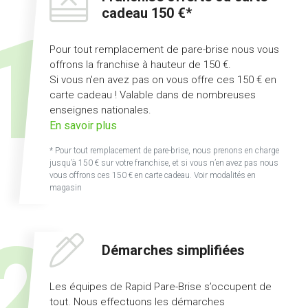
cadeau 150 €*
Pour tout remplacement de pare-brise nous vous
offrons la franchise à hauteur de 150 €.
Si vous n'en avez pas on vous offre ces 150 € en
carte cadeau ! Valable dans de nombreuses
enseignes nationales.
sur
En savoir plus
l'offre
* Pour tout remplacement de pare-brise, nous prenons en charge
franchise
jusqu’à 150 € sur votre franchise, et si vous n’en avez pas nous
offerte
vous offrons ces 150 € en carte cadeau. Voir modalités en
magasin
ou
carte
cadeau
150
Démarches simplifiées
€
Les équipes de Rapid Pare-Brise s’occupent de
tout. Nous effectuons les démarches