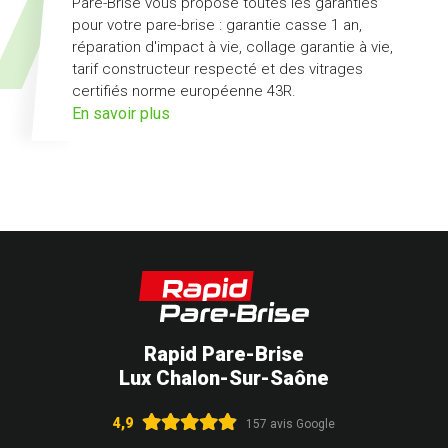
Pare-Brise vous propose toutes les garanties
pour votre pare-brise : garantie casse 1 an,
réparation d'impact à vie, collage garantie à vie,
tarif constructeur respecté et des vitrages
certifiés norme européenne 43R.
sur
En savoir plus
l'offre
pack
Garanties
Rapid Pare-Brise
Lux Chalon-Sur-Saône
4,9
157 avis Google