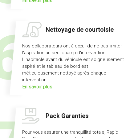
sur
En savoir plus
l'offre
prêt
de
Nettoyage de courtoisie
véhicule
Nos collaborateurs ont à cœur de ne pas limiter
l'aspiration au seul champ d'intervention.
L'habitacle avant du véhicule est soigneusement
aspiré et le tableau de bord est
méticuleusement nettoyé après chaque
intervention.
sur
En savoir plus
l'offre
nettoyage
de
Pack Garanties
courtoisie
Pour vous assurer une tranquillité totale, Rapid