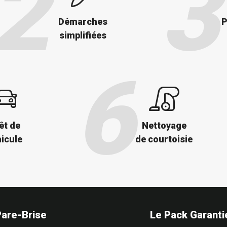
Démarches
P
simplifiées
êt de
Nettoyage
icule
de courtoisie
Pare-Brise
Le Pack Garanti