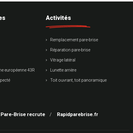
es
Activités
Remplacement pare-brise
Réparation pare-brise
Vitrage latéral
rme européenne 43R
Lunette arrière
specté
Toit ouvrant, toit panoramique
 Pare-Brise recrute
Rapidparebrise.fr