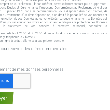
ux (« La Société »). La Société peut recourir à des sous-traitants.
mpter de leur collecte ou, le cas échéant, de votre dernier contact puis supprimées.
tions légales et réglementaires l’imposent. Conformément au Règlement général sur
» du 6 janvier 1978 dans sa dernière version, vous disposez d’un droit d’accès, de
n du traitement, d’un droit d’opposition, d’un droit à la portabilité de vos Données et
communication de vos Données après votre décès. Lorsque le traitement de Données est
ous pouvez exercer ces droits en contactant le délégué à la protection des Données
le traitement de vos données à caractère personnel, consultez la
 aux articles L.223-1 et R. 223-1 et suivants du code de la consommation, vous
age téléphonique « bloctel »
ligne, à défaut, elle ne sera pas prise en compte.
r mon centre Rapid Pare-Brise pour recevoir des offres commerciales :
aitement de mes données personnelles.
oyer