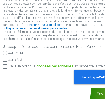
Le responsable de traitement est la société TICO située 1 rue de la Libération 71100 L
Les Données collectées sont conservées, par défaut, pour une durée de trois ans à co
La Société conserve ces Données pour une durée plus importante lorsque les obliga
la protection des données n°2016/679 et à la loi dite « Informatique et libertés 
rectification, d’effacement des Données qui vous concernent, d’un droit à la limitatio
du droit de définir des directives relatives à la conservation, l'effacement et la 
fondé sur le consentement, vous pouvez retirer votre consentement à tout moment. V
par courriel à
corentin21200@gmail.com
. Pour en savoir plus sur 
Politique de protection des données personnelles
.
En cas de réclamation, vous disposez du droit de saisir la CNIL. Conformément
disposez du droit de vous inscrire gratuitement sur la liste d'opposition au démarch
Les champs marqués d’un astérisque sont obligatoires pour valider votre demande en 
J’accepte d’être recontacté pa
Consentement
par e-mail
RGPD
par SMS
J’ai lu la politique
données personnelles
et j’accepte le tr
Env