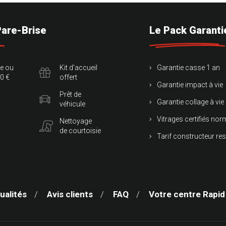
Pare-Brise
Le Pack Garanti
te ou
Kit d'accueil
Garantie casse 1 an
0 €
offert
Garantie impact à vie
Prêt de
Garantie collage à vie
véhicule
Vitrages certifiés no
Nettoyage
de courtoisie
Tarif constructeur re
ualités
Avis clients
FAQ
Votre centre Rapid